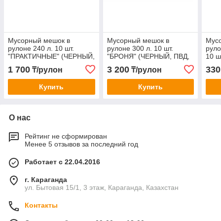
Мусорный мешок в
Мусорный мешок в
Мус
рулоне 240 л. 10 шт.
рулоне 300 л. 10 шт.
руло
"ПРАКТИЧНЫЕ" (ЧЕРНЫЙ,
"БРОНЯ" (ЧЕРНЫЙ, ПВД,
10 ш
ПВД, БЕЗ ЗАВЯЗОК,
БЕЗ ЗАВЯЗОК, 60мкм)
(чер
1 700
3 200
330
₸/рулон
₸/рулон
38мкм)
Купить
Купить
О нас
Рейтинг не сформирован
Менее 5 отзывов за последний год
Работает с 22.04.2016
г. Караганда
ул. Бытовая 15/1, 3 этаж, Караганда, Казахстан
Контакты