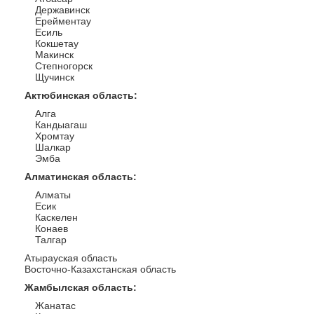
Державинск
Ерейментау
Есиль
Кокшетау
Макинск
Степногорск
Щучинск
Актюбинская область
:
Алга
Кандыагаш
Хромтау
Шалкар
Эмба
Алматинская область
:
Алматы
Есик
Каскелен
Конаев
Талгар
Атырауская область
Восточно-Казахстанская область
Жамбылская область
:
Жанатас