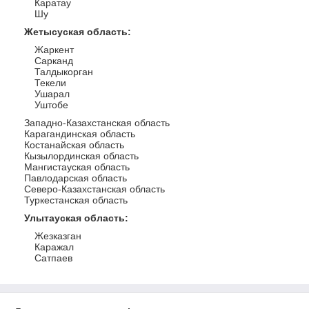
Каратау
Шу
Жетысуская область
:
Жаркент
Сарканд
Талдыкорган
Текели
Ушарал
Уштобе
Западно-Казахстанская область
Карагандинская область
Костанайская область
Кызылординская область
Мангистауская область
Павлодарская область
Северо-Казахстанская область
Туркестанская область
Улытауская область
:
Жезказган
Каражал
Сатпаев