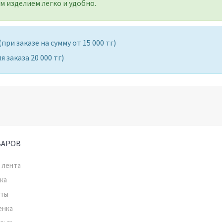
 изделием легко и удобно.
ри заказе на сумму от 15 000 тг)
 заказа 20 000 тг)
ВАРОВ
 лента
ка
нты
енка