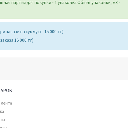
ная партия для покупки - 1 упаковка.
Объем упаковки, м3 -
 (при заказе на сумму от 15 000 тг)
аказа 15 000 тг)
ВАРОВ
 лента
ка
нты
енка