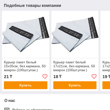
Подобные товары компании
Курьер пакет белый
Курьер пакет белый
Курь
15x35см, без кармана, 50
17x21см, без кармана, 50
17x2
микрон (100шт.упак.)
микрон (100шт.упак.)
микр
21
18
19
₸
₸
Купить
Купить
О нас
Рейтинг не сформирован