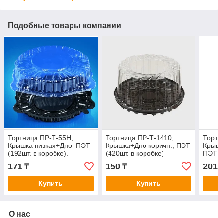
Подобные товары компании
Тортница ПР-Т-55Н,
Тортница ПР-Т-1410,
Торт
Крышка низкая+Дно, ПЭТ
Крышка+Дно коричн., ПЭТ
Крыш
(192шт. в коробке).
(420шт. в коробке)
ПЭТ 
171
150
201
₸
₸
Купить
Купить
О нас