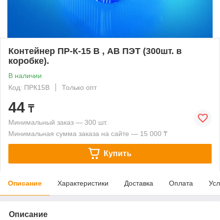
Контейнер ПР-К-15 В , АВ ПЭТ (300шт. в
коробке).
В наличии
Код: ПРК15В
Только опт
44
₸
Минимальный заказ — 300 шт.
Минимальная сумма заказа на сайте — 15 000 ₸
Купить
Описание
Характеристики
Доставка
Оплата
Усл
Описание