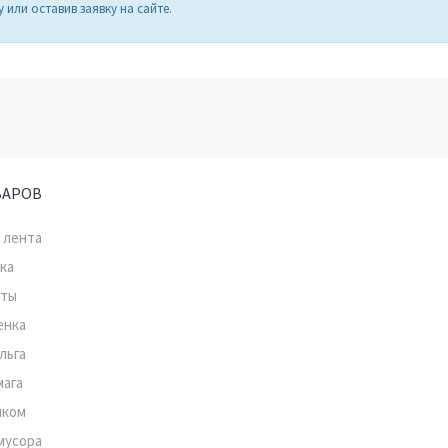
или оставив заявку на сайте.
ВАРОВ
 лента
ка
нты
енка
льга
мага
мком
мусора