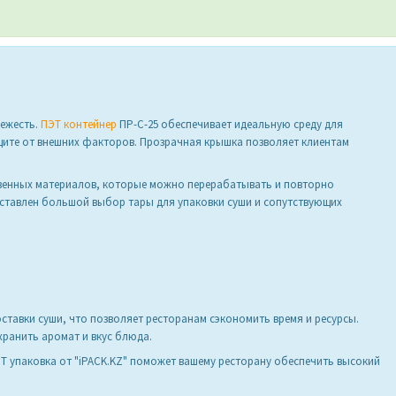
вежесть.
ПЭТ контейнер
ПР-С-25 обеспечивает идеальную среду для
ащите от внешних факторов. Прозрачная крышка позволяет клиентам
твенных материалов, которые можно перерабатывать и повторно
дставлен большой выбор тары для упаковки суши и сопутствующих
тавки суши, что позволяет ресторанам сэкономить время и ресурсы.
хранить аромат и вкус блюда.
Т упаковка от "iPACK.KZ" поможет вашему ресторану обеспечить высокий