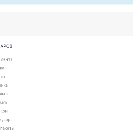
ВАРОВ
 лента
ка
нты
енка
льга
мага
мком
мусора
 пакеты